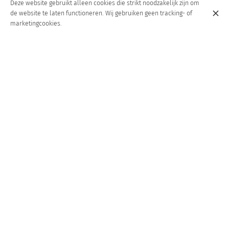
Deze website gebruikt alleen cookies die strikt noodzakelijk zijn om
de website te laten functioneren. Wij gebruiken geen tracking- of
marketingcookies.
SAUMON FUMÉ
€ 20,00
SUPÉRIEUR
SCAMPIS AU PINOT
€ 17,00
BLANC ET BEURRE À
L'AIL