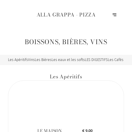
ALLA GRAPPA - PIZZA
BOISSONS, BIÈRES, VINS
Les Apéritifs
Vins
Les Bières
Les eaux et les softs
LES DIGESTIFS
Les Cafés & T
Les Apéritifs
LE MAISON
€ 9,00