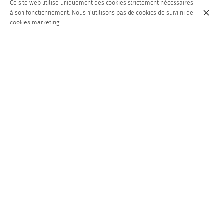
Ce site web utilise uniquement des cookies strictement nécessaires
à son fonctionnement. Nous n'utilisons pas de cookies de suivi ni de
cookies marketing.
SAUMON FUMÉ
20,00 €
SUPÉRIEUR
SCAMPIS AU PINOT
17,00 €
BLANC ET BEURRE À
L'AIL