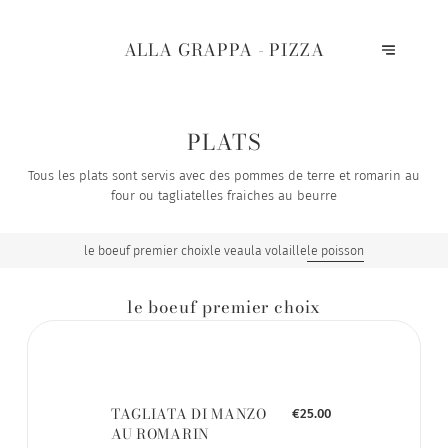
ALLA GRAPPA - PIZZA
PLATS
Tous les plats sont servis avec des pommes de terre et romarin au
four ou tagliatelles fraiches au beurre
le boeuf premier choix
le veau
la volaille
le poisson
le boeuf premier choix
TAGLIATA DI MANZO
€25.00
AU ROMARIN