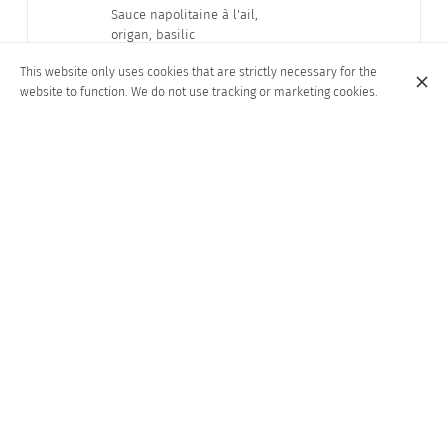
Sauce napolitaine à l'ail,
origan, basilic
This website only uses cookies that are strictly necessary for the
website to function. We do not use tracking or marketing cookies.
LE VÉRITABLE
€27.00
OSSOBUCO DE VEAU
Aux gros légumes et
gremolata
POPULAR