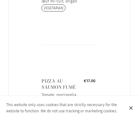
œuf mi-cuit, origan
VEGETARIAN
PIZZA AU
€17.00
SAUMON FUMÉ
Tomate, mozzarella,
saumon fumé,
This website only uses cookies that are strictly necessary for the
épinards, oignon,
website to function. We do not use tracking or marketing cookies.
câpres, origan