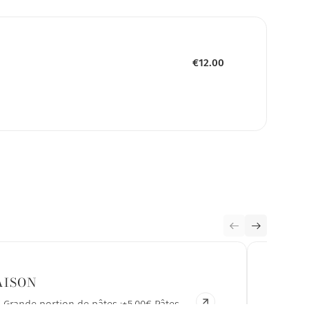
€12.00
AISON
LES 
es