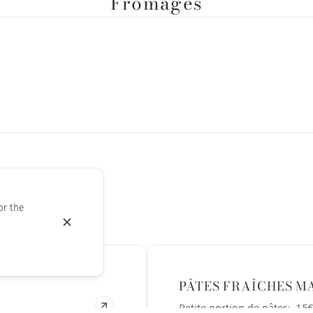
Fromages
or the
PÂTES FRAÎCHES M
Petite portion de pâtes: -1.5€ Grande portion de pâtes :+5,00€ Pât