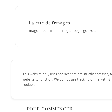
Palette de frmages
magor,pecorino,parmigiano,,gorgonzola
This website only uses cookies that are strictly necessary f
website to function. We do not use tracking or marketing
DISCOVER ALSO
cookies.
POUR COMMENCER