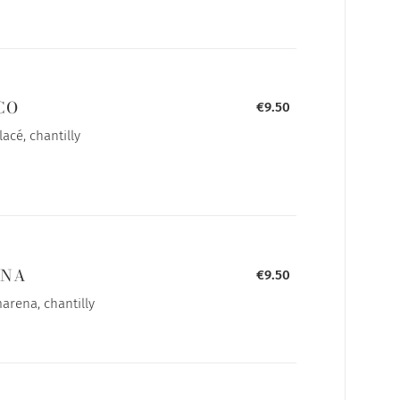
CO
€9.50
acé, chantilly
ENA
€9.50
marena, chantilly